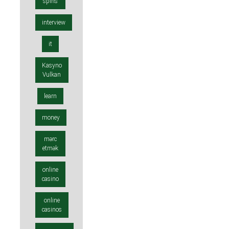
spins
interview
it
Kasyno
Vulkan
learn
money
mərc
etmək
online
casino
online
casinos