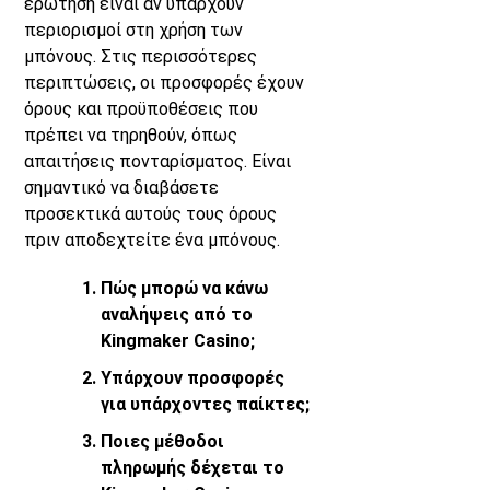
ερώτηση είναι αν υπάρχουν
περιορισμοί στη χρήση των
μπόνους. Στις περισσότερες
περιπτώσεις, οι προσφορές έχουν
όρους και προϋποθέσεις που
πρέπει να τηρηθούν, όπως
απαιτήσεις πονταρίσματος. Είναι
σημαντικό να διαβάσετε
προσεκτικά αυτούς τους όρους
πριν αποδεχτείτε ένα μπόνους.
Πώς μπορώ να κάνω
αναλήψεις από το
Kingmaker Casino;
Υπάρχουν προσφορές
για υπάρχοντες παίκτες;
Ποιες μέθοδοι
πληρωμής δέχεται το