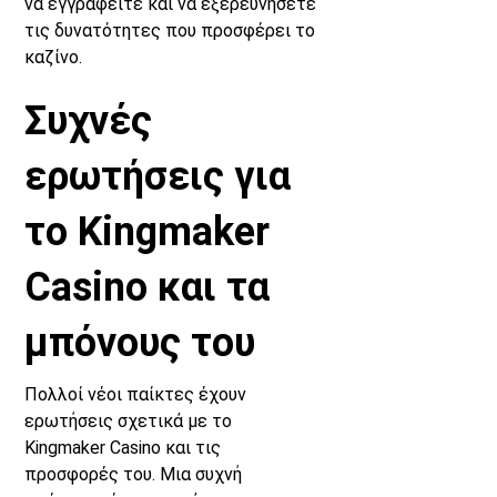
να εγγραφείτε και να εξερευνήσετε
τις δυνατότητες που προσφέρει το
καζίνο.
Συχνές
ερωτήσεις για
το Kingmaker
Casino και τα
μπόνους του
Πολλοί νέοι παίκτες έχουν
ερωτήσεις σχετικά με το
Kingmaker Casino και τις
προσφορές του. Μια συχνή