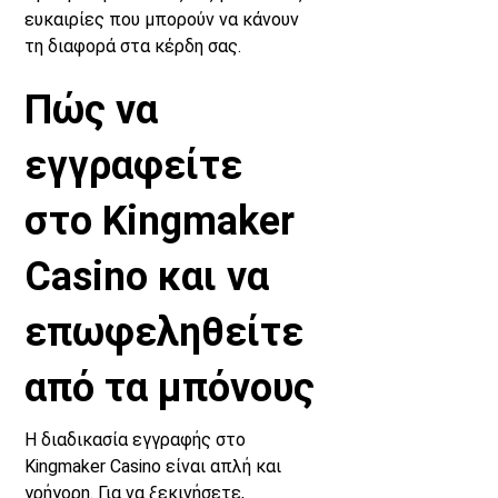
ευκαιρίες που μπορούν να κάνουν
τη διαφορά στα κέρδη σας.
Πώς να
εγγραφείτε
στο Kingmaker
Casino και να
επωφεληθείτε
από τα μπόνους
Η διαδικασία εγγραφής στο
Kingmaker Casino είναι απλή και
γρήγορη. Για να ξεκινήσετε,