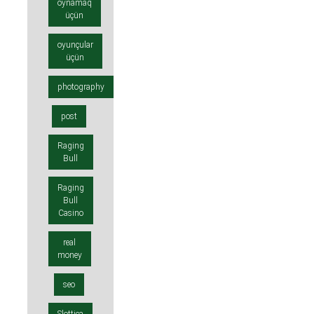
oynamaq
üçün
oyunçular
üçün
photography
post
Raging
Bull
Raging
Bull
Casino
real
money
seo