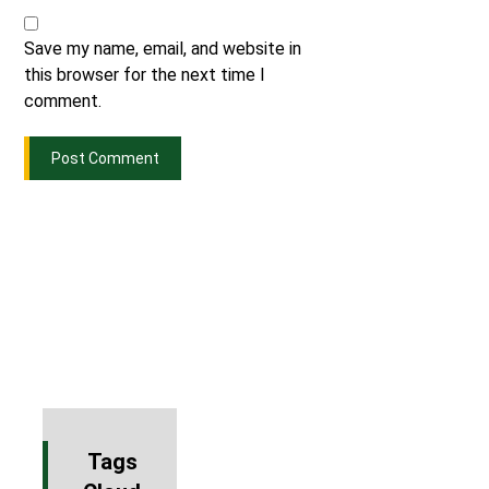
Save my name, email, and website in
this browser for the next time I
comment.
Tags