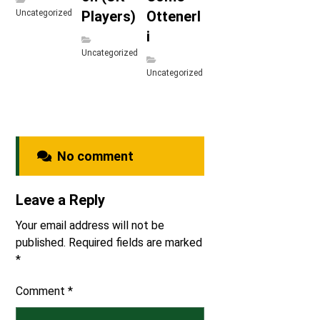
Uncategorized
Players)
Ottenerl
i
Uncategorized
Uncategorized
No comment
Leave a Reply
Your email address will not be
published.
Required fields are marked
*
Comment
*