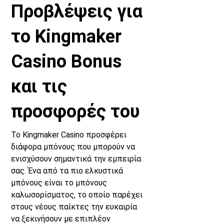
Προβλέψεις για
το Kingmaker
Casino Bonus
και τις
προσφορές του
Το Kingmaker Casino προσφέρει
διάφορα μπόνους που μπορούν να
ενισχύσουν σημαντικά την εμπειρία
σας. Ένα από τα πιο ελκυστικά
μπόνους είναι το μπόνους
καλωσορίσματος, το οποίο παρέχει
στους νέους παίκτες την ευκαιρία
να ξεκινήσουν με επιπλέον