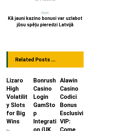
Next
Kā jauni kazino bonusi var uzlabot
jūsu spēļu pieredzi Latvijā
Related Posts ...
Lizaro
Bonrush
Alawin
High
Casino
Casino
Volatilit
Login
Codici
y Slots
GamSto
Bonus
for Big
p
Esclusivi
Wins
Integrati
VIP:
on (UK
Come