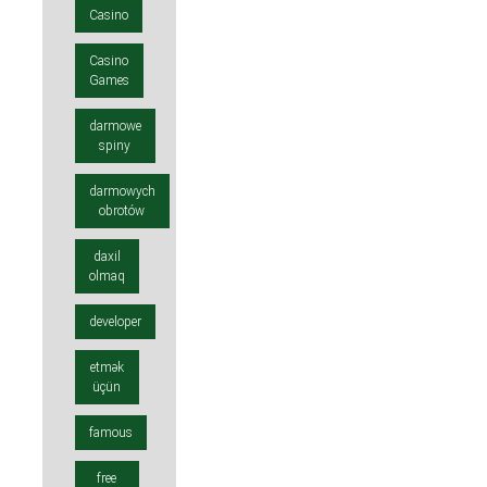
Casino
Casino
Games
darmowe
spiny
darmowych
obrotów
daxil
olmaq
developer
etmək
üçün
famous
free