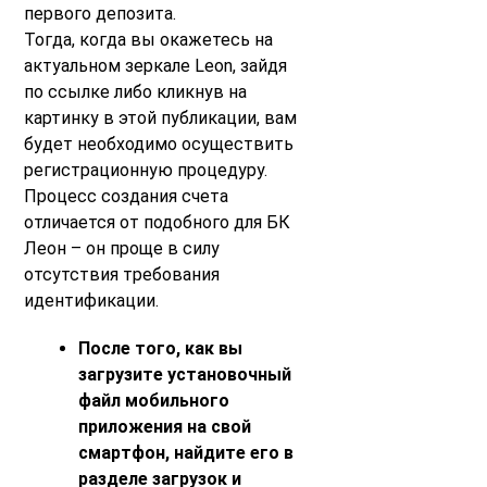
первого депозита.
Тогда, когда вы окажетесь на
актуальном зеркале Leon, зайдя
по ссылке либо кликнув на
картинку в этой публикации, вам
будет необходимо осуществить
регистрационную процедуру.
Процесс создания счета
отличается от подобного для БК
Леон – он проще в силу
отсутствия требования
идентификации.
После того, как вы
загрузите установочный
файл мобильного
приложения на свой
смартфон, найдите его в
разделе загрузок и