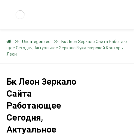
Uncategorized
Бк Леон Зеркало Сайта Работаю
щее Сегодня, Актуальное Зеркало Букмекерской Конторы
Леон
Бк Леон Зеркало
Сайта
Работающее
Сегодня,
Актуальное