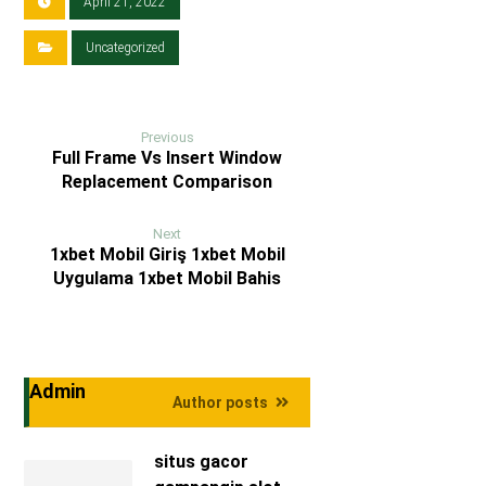
April 21, 2022
Uncategorized
Previous
Full Frame Vs Insert Window
Replacement Comparison
Next
1xbet Mobil Giriş 1xbet Mobil
Uygulama 1xbet Mobil Bahis
Admin
Author posts
situs gacor