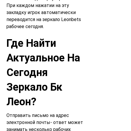
При каждом нажатии на эту
закладку игрок автоматически
переводится на зеркало Leonbets
рабочее сегодня.
Где Найти
Актуальное На
Сегодня
Зеркало Бк
Леон?
Отправить письмо на адрес
электронной почты- ответ может
занимать несколько рабочих