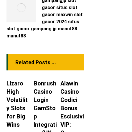
gampangjp
slot
gacor
situs slot
gacor maxwin
slot
gacor 2024
situs
slot gacor
gampang jp
manut88
manut88
Related Posts ...
Lizaro
Bonrush
Alawin
High
Casino
Casino
Volatilit
Login
Codici
y Slots
GamSto
Bonus
for Big
p
Esclusivi
Wins
Integrati
VIP: