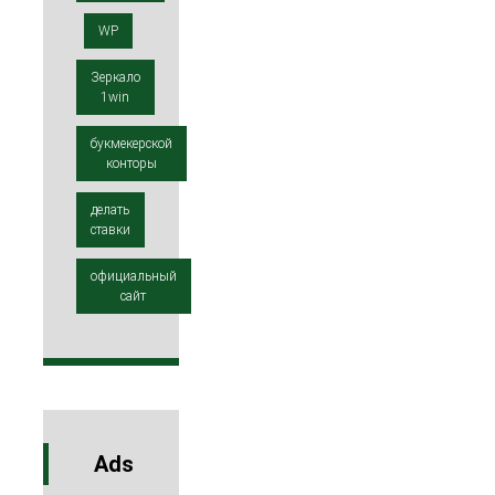
WP
Зеркало
1win
букмекерской
конторы
делать
ставки
официальный
сайт
Ads