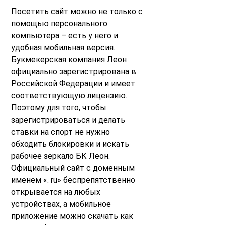
Посетить сайт можно не только с
помощью персонального
компьютера – есть у него и
удобная мобильная версия.
Букмекерская компания Леон
официально зарегистрирована в
Российской Федерации и имеет
соответствующую лицензию.
Поэтому для того, чтобы
зарегистрироваться и делать
ставки на спорт не нужно
обходить блокировки и искать
рабочее зеркало БК Леон.
Официальный сайт с доменным
именем «. ru» беспрепятственно
открывается на любых
устройствах, а мобильное
приложение можно скачать как