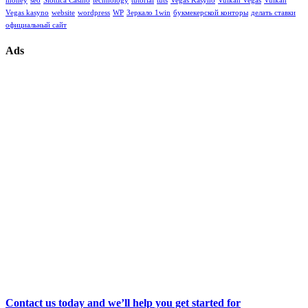
money
seo
Slottica Casino
technology
tutorial
tuts
Vegas Kasyno
Vulkan Vegas
Vulkan
Vegas kasyno
website
wordpress
WP
Зеркало 1win
букмекерской конторы
делать ставки
официальный сайт
Ads
Contact us today and we’ll help you get started for