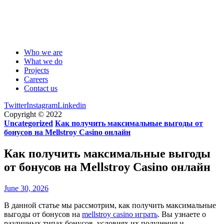
Who we are
What we do
Projects
Careers
Contact us
Twitter
Instagram
Linkedin
Copyright © 2022
Uncategorized
Как получить максимальные выгоды от
бонусов на Mellstroy Casino онлайн
Как получить максимальные выгоды
от бонусов на Mellstroy Casino онлайн
June 30, 2026
В данной статье мы рассмотрим, как получить максимальные
выгоды от бонусов на
mellstroy casino играть
. Вы узнаете о
различных типах бонусов, условиях их получения и