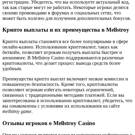
регистрации. Убедитесь, что вы используете актуальный код,
так как старые могут не работать. Некоторые игроки делятся
своими промокодами в форумах и социальных сетях, что
может быть полезно для получения дополнительных бонусов.
Крипто выплаты и их преимущества в Mellstroy
Крипто выплаты становятся все более популярными в сфере
онлайн-казино. Использование криптовалют, таких как
биткойн, позволяет игрокам получать выплаты быстрее и
анонимнее. В Mellstroy Casino поддерживаются различные
криптовалюты, что делает процесс вывода средств более
удобным.
Преимущества крипто выплат включают низкие комиссии и
повышенную безопасность. Кроме того, криптовалюты
позволяют игрокам избегать некоторых ограничений,
связанных с традиционными методами платежей. Если вы
заинтересованы в использовании криптовалют, убедитесь, что
вы ознакомлены с условиями их использования на сайте
mellstroy game
.
Отзывы игроков о Mellstroy Casino
Отзывы игроков являются важным источником информации о