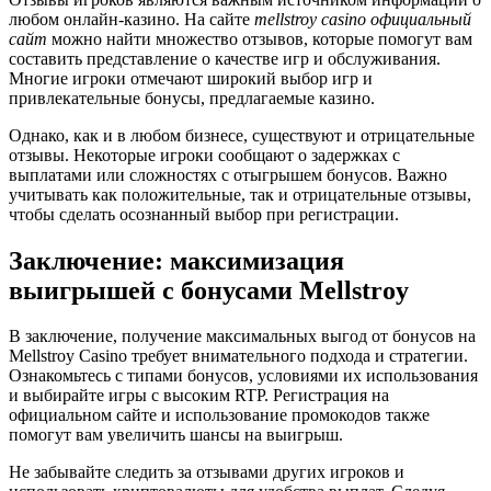
любом онлайн-казино. На сайте
mellstroy casino официальный
сайт
можно найти множество отзывов, которые помогут вам
составить представление о качестве игр и обслуживания.
Многие игроки отмечают широкий выбор игр и
привлекательные бонусы, предлагаемые казино.
Однако, как и в любом бизнесе, существуют и отрицательные
отзывы. Некоторые игроки сообщают о задержках с
выплатами или сложностях с отыгрышем бонусов. Важно
учитывать как положительные, так и отрицательные отзывы,
чтобы сделать осознанный выбор при регистрации.
Заключение: максимизация
выигрышей с бонусами Mellstroy
В заключение, получение максимальных выгод от бонусов на
Mellstroy Casino требует внимательного подхода и стратегии.
Ознакомьтесь с типами бонусов, условиями их использования
и выбирайте игры с высоким RTP. Регистрация на
официальном сайте и использование промокодов также
помогут вам увеличить шансы на выигрыш.
Не забывайте следить за отзывами других игроков и