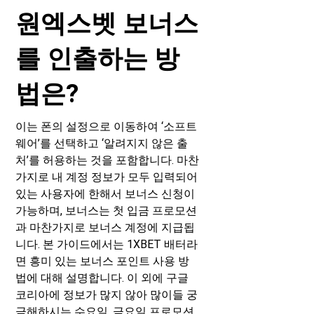
원엑스벳 보너스
를 인출하는 방
법은?
이는 폰의 설정으로 이동하여 ‘소프트
웨어’를 선택하고 ‘알려지지 않은 출
처’를 허용하는 것을 포함합니다. 마찬
가지로 내 계정 정보가 모두 입력되어
있는 사용자에 한해서 보너스 신청이
가능하며, 보너스는 첫 입금 프로모션
과 마찬가지로 보너스 계정에 지급됩
니다. 본 가이드에서는 1XBET 배터라
면 흥미 있는 보너스 포인트 사용 방
법에 대해 설명합니다. 이 외에 구글
코리아에 정보가 많지 않아 많이들 궁
금해하시는 수요일, 금요일 프로모션