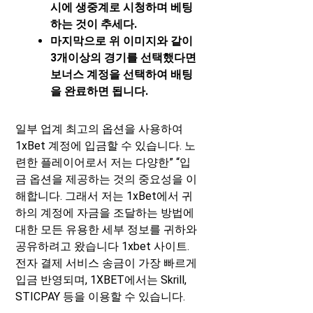
시에 생중계로 시청하며 베팅
하는 것이 추세다.
마지막으로 위 이미지와 같이
3개이상의 경기를 선택했다면
보너스 계정을 선택하여 배팅
을 완료하면 됩니다.
일부 업계 최고의 옵션을 사용하여
1xBet 계정에 입금할 수 있습니다. 노
련한 플레이어로서 저는 다양한” “입
금 옵션을 제공하는 것의 중요성을 이
해합니다. 그래서 저는 1xBet에서 귀
하의 계정에 자금을 조달하는 방법에
대한 모든 유용한 세부 정보를 귀하와
공유하려고 왔습니다 1xbet 사이트.
전자 결제 서비스 송금이 가장 빠르게
입금 반영되며, 1XBET에서는 Skrill,
STICPAY 등을 이용할 수 있습니다.