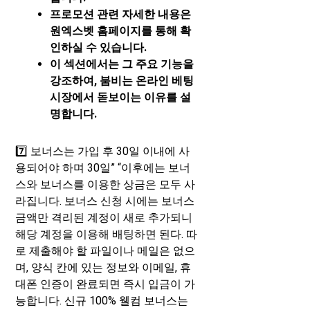
프로모션 관련 자세한 내용은
원엑스벳 홈페이지를 통해 확
인하실 수 있습니다.
이 섹션에서는 그 주요 기능을
강조하여, 붐비는 온라인 베팅
시장에서 돋보이는 이유를 설
명합니다.
7️⃣ 보너스는 가입 후 30일 이내에 사
용되어야 하며 30일” “이후에는 보너
스와 보너스를 이용한 상금은 모두 사
라집니다. 보너스 신청 시에는 보너스
금액만 격리된 계정이 새로 추가되니
해당 계정을 이용해 배팅하면 된다. 따
로 제출해야 할 파일이나 메일은 없으
며, 양식 칸에 있는 정보와 이메일, 휴
대폰 인증이 완료되면 즉시 입금이 가
능합니다. 신규 100% 웰컴 보너스는