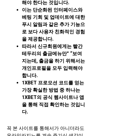
해야 한다는 것입니다.
이는 단순화된 인터페이스와
베팅 기회 및 업데이트에 대한
푸시 알림과 같은 추가 기능으
로 보다 사용자 친화적인 경험
을 제공합니다.
따라서 신규회원에게는 빨간
테두리의 출금메뉴만” “보여
지는데, 출금을 하기 위해서는
개인프로필을 모두 입력해야
합니다.
1XBET 프로모션 코드를 얻는
가장 확실한 방법 중 하나는
1XBET의 공식 웹사이트나 앱
을 통해 직접 확인하는 것입니
다.
꼭 본 사이트를 통해서가 아니더라도
온라인카지노를 계속 즐기실 생각이