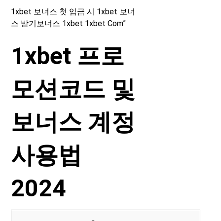
1xbet 보너스 첫 입금 시 1xbet 보너
스 받기보너스 1xbet 1xbet Com”
1xbet 프로
모션코드 및
보너스 계정
사용법
2024