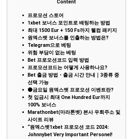
Content
프로모션 스토어
1xbet 보너스 포인트로 배팅하는 방법
최대 1500 Eur + 150 Fs까지 웰컴 패키지
원엑스벳 보너스를 인출하는 방법은?
Telegram으로 베팅
위험 부담이 없는 베팅
Bet 프로모션코드 입력 방법
프로모션코드는 어떻게 사용하나요?
Bet 출금 방법・출금 시간 안내｜3종류 중
선택 가능
⚫️금요일 원엑스벳 프로모션 이벤트란?
첫 입금시 최대 One Hundred Eur까지
100% 보너스
Marathonbet(마라톤벳) 본사 우회주소 및
사이트 리뷰
“원엑스벳1xbet 프로모션 코드 2024:
Johnnybet Very Important Personel!