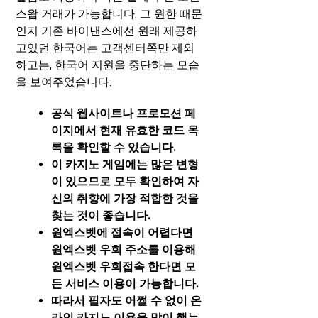
스왑 거래가 가능합니다. 그 원한 때문
인지 기존 바이낸스에선 원래 제공하
고있던 한국어는 고객센터쪽만 제외
하고는, 한국어 지원을 중단하는 모습
을 보여주었습니다.
공식 웹사이트나 프로모션 페
이지에서 현재 유효한 코드 목
록을 확인할 수 있습니다.
이 카지노 게임에는 많은 변형
이 있으므로 모두 확인하여 자
신의 취향에 가장 적합한 것을
찾는 것이 좋습니다.
원엑스벳에 접속이 어렵다면
원엑스벳 우회 주소를 이용해
원엑스벳 우회접속 한다면 모
든 서비스 이용이 가능합니다.
따라서 필자도 어쩔 수 없이 온
라인 카지노 이용을 많이 했는