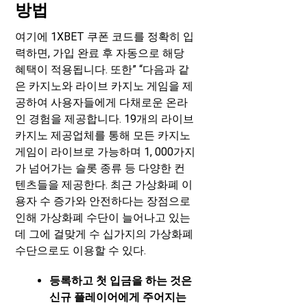
방법
여기에 1XBET 쿠폰 코드를 정확히 입
력하면, 가입 완료 후 자동으로 해당
혜택이 적용됩니다. 또한” “다음과 같
은 카지노와 라이브 카지노 게임을 제
공하여 사용자들에게 다채로운 온라
인 경험을 제공합니다. 19개의 라이브
카지노 제공업체를 통해 모든 카지노
게임이 라이브로 가능하며 1, 000가지
가 넘어가는 슬롯 종류 등 다양한 컨
텐츠들을 제공한다. 최근 가상화폐 이
용자 수 증가와 안전하다는 장점으로
인해 가상화폐 수단이 늘어나고 있는
데 그에 걸맞게 수 십가지의 가상화폐
수단으로도 이용할 수 있다.
등록하고 첫 입금을 하는 것은
신규 플레이어에게 주어지는