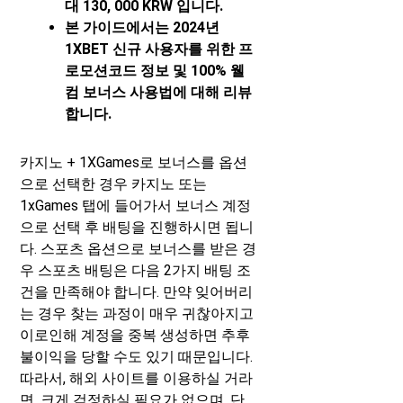
대 130, 000 KRW 입니다.
본 가이드에서는 2024년
1XBET 신규 사용자를 위한 프
로모션코드 정보 및 100% 웰
컴 보너스 사용법에 대해 리뷰
합니다.
카지노 + 1XGames로 보너스를 옵션
으로 선택한 경우 카지노 또는
1xGames 탭에 들어가서 보너스 계정
으로 선택 후 배팅을 진행하시면 됩니
다. 스포츠 옵션으로 보너스를 받은 경
우 스포츠 배팅은 다음 2가지 배팅 조
건을 만족해야 합니다. 만약 잊어버리
는 경우 찾는 과정이 매우 귀찮아지고
이로인해 계정을 중복 생성하면 추후
불이익을 당할 수도 있기 때문입니다.
따라서, 해외 사이트를 이용하실 거라
면, 크게 걱정하실 필요가 없으며, 단