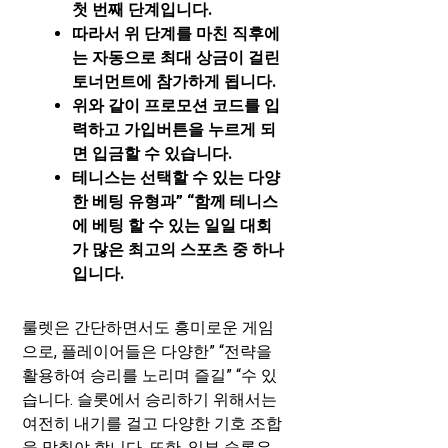
첫 번째 단계입니다.
따라서 위 단계를 마친 직후에
는 자동으로 최대 상금이 걸린
토너먼트에 참가하게 됩니다.
위와 같이 프로모션 코드를 입
력하고 가입버튼을 누르게 되
면 입금할 수 있습니다.
테니스는 선택할 수 있는 다양
한 베팅 유형과” “함께 테니스
에 베팅 할 수 있는 일일 대회
가 많은 최고의 스포츠 중 하나
입니다.
룰렛은 간단하면서도 흥미로운 게임
으로, 플레이어들은 다양한” “전략을
활용하여 승리를 노리며 즐길” “수 있
습니다. 슬롯에서 승리하기 위해서는
여전히 내기를 걸고 다양한 기호 조합
을 맞춰야 합니다. 또한, 일부 슬롯은