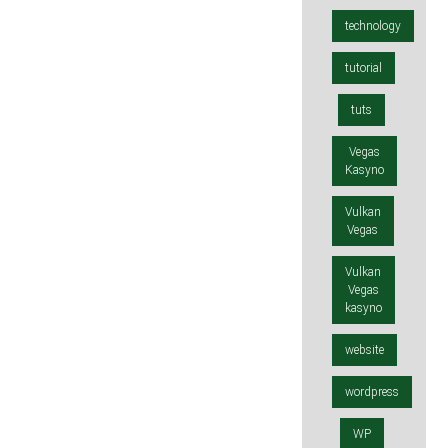
technology
tutorial
tuts
Vegas
Kasyno
Vulkan
Vegas
Vulkan
Vegas
kasyno
website
wordpress
WP