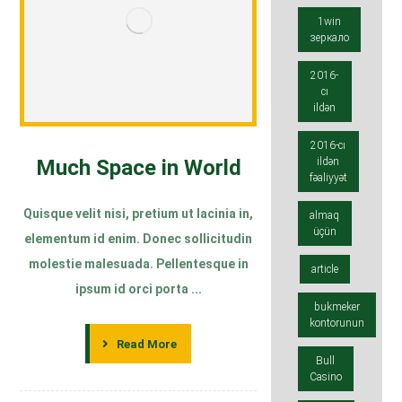
1win
зеркало
2016-
cı
ildən
2016-cı
ildən
Much Space in World
fəaliyyət
Quisque velit nisi, pretium ut lacinia in,
almaq
üçün
elementum id enim. Donec sollicitudin
molestie malesuada. Pellentesque in
article
ipsum id orci porta ...
bukmeker
kontorunun
Read More
Bull
Casino