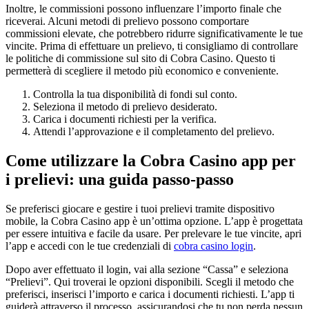
Inoltre, le commissioni possono influenzare l’importo finale che
riceverai. Alcuni metodi di prelievo possono comportare
commissioni elevate, che potrebbero ridurre significativamente le tue
vincite. Prima di effettuare un prelievo, ti consigliamo di controllare
le politiche di commissione sul sito di Cobra Casino. Questo ti
permetterà di scegliere il metodo più economico e conveniente.
Controlla la tua disponibilità di fondi sul conto.
Seleziona il metodo di prelievo desiderato.
Carica i documenti richiesti per la verifica.
Attendi l’approvazione e il completamento del prelievo.
Come utilizzare la Cobra Casino app per
i prelievi: una guida passo-passo
Se preferisci giocare e gestire i tuoi prelievi tramite dispositivo
mobile, la Cobra Casino app è un’ottima opzione. L’app è progettata
per essere intuitiva e facile da usare. Per prelevare le tue vincite, apri
l’app e accedi con le tue credenziali di
cobra casino login
.
Dopo aver effettuato il login, vai alla sezione “Cassa” e seleziona
“Prelievi”. Qui troverai le opzioni disponibili. Scegli il metodo che
preferisci, inserisci l’importo e carica i documenti richiesti. L’app ti
guiderà attraverso il processo, assicurandosi che tu non perda nessun