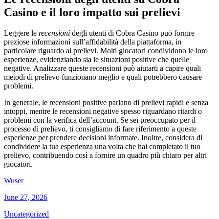
Casino e il loro impatto sui prelievi
Leggere le
recensioni
degli utenti di Cobra Casino può fornire
preziose informazioni sull’affidabilità della piattaforma, in
particolare riguardo ai prelievi. Molti giocatori condividono le loro
esperienze, evidenziando sia le situazioni positive che quelle
negative. Analizzare queste recensioni può aiutarti a capire quali
metodi di prelievo funzionano meglio e quali potrebbero causare
problemi.
In generale, le recensioni positive parlano di prelievi rapidi e senza
intoppi, mentre le recensioni negative spesso riguardano ritardi o
problemi con la verifica dell’account. Se sei preoccupato per il
processo di prelievo, ti consigliamo di fare riferimento a queste
esperienze per prendere decisioni informate. Inoltre, considera di
condividere la tua esperienza una volta che hai completato il tuo
prelievo, contribuendo così a fornire un quadro più chiaro per altri
giocatori.
Wuser
June 27, 2026
Uncategorized