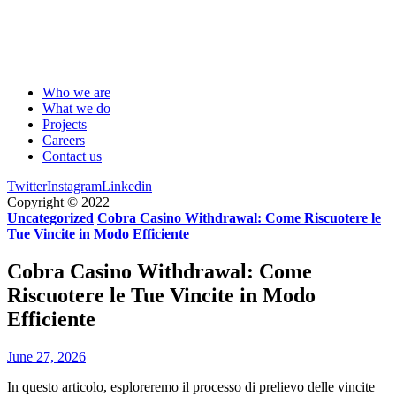
Who we are
What we do
Projects
Careers
Contact us
Twitter
Instagram
Linkedin
Copyright © 2022
Uncategorized
Cobra Casino Withdrawal: Come Riscuotere le
Tue Vincite in Modo Efficiente
Cobra Casino Withdrawal: Come
Riscuotere le Tue Vincite in Modo
Efficiente
June 27, 2026
In questo articolo, esploreremo il processo di prelievo delle vincite