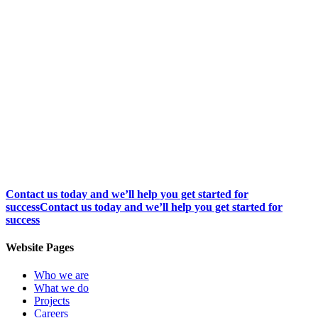
Contact us today and we’ll help you get started for
success
Contact us today and we’ll help you get started for
success
Website Pages
Who we are
What we do
Projects
Careers