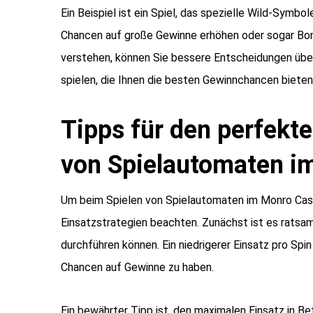
Ein Beispiel ist ein Spiel, das spezielle Wild-Symb
Chancen auf große Gewinne erhöhen oder sogar Bonu
verstehen, können Sie bessere Entscheidungen über 
spielen, die Ihnen die besten Gewinnchancen bieten
Tipps für den perfekt
von Spielautomaten i
Um beim Spielen von Spielautomaten im Monro Casino
Einsatzstrategien beachten. Zunächst ist es ratsam
durchführen können. Ein niedrigerer Einsatz pro Spin
Chancen auf Gewinne zu haben.
Ein bewährter Tipp ist, den maximalen Einsatz in B