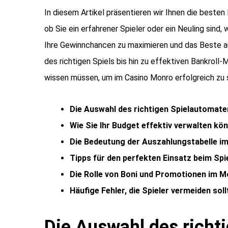
In diesem Artikel präsentieren wir Ihnen die beste
ob Sie ein erfahrener Spieler oder ein Neuling sind,
Ihre Gewinnchancen zu maximieren und das Beste au
des richtigen Spiels bis hin zu effektiven Bankroll
wissen müssen, um im Casino Monro erfolgreich zu s
Die Auswahl des richtigen Spielautomat
Wie Sie Ihr Budget effektiv verwalten kö
Die Bedeutung der Auszahlungstabelle i
Tipps für den perfekten Einsatz beim Spi
Die Rolle von Boni und Promotionen im 
Häufige Fehler, die Spieler vermeiden soll
Die Auswahl des richt