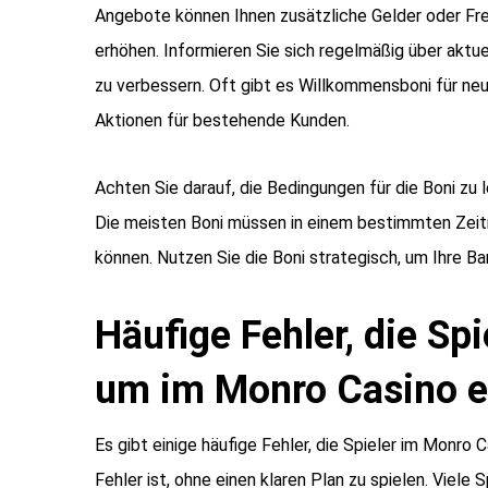
Angebote können Ihnen zusätzliche Gelder oder Fre
erhöhen. Informieren Sie sich regelmäßig über aktue
zu verbessern. Oft gibt es Willkommensboni für neue
Aktionen für bestehende Kunden.
Achten Sie darauf, die Bedingungen für die Boni zu 
Die meisten Boni müssen in einem bestimmten Zei
können. Nutzen Sie die Boni strategisch, um Ihre Ban
Häufige Fehler, die Spi
um im Monro Casino er
Es gibt einige häufige Fehler, die Spieler im Monro 
Fehler ist, ohne einen klaren Plan zu spielen. Viele 