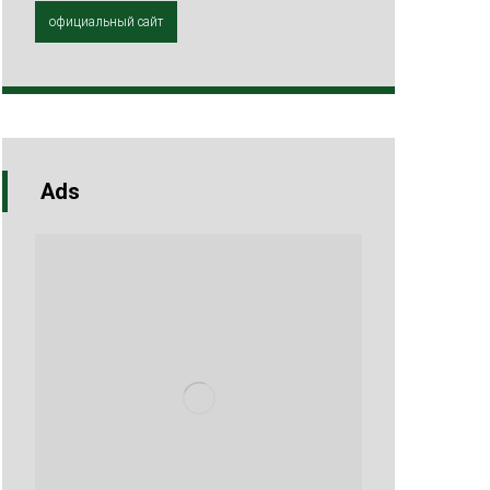
официальный сайт
Ads