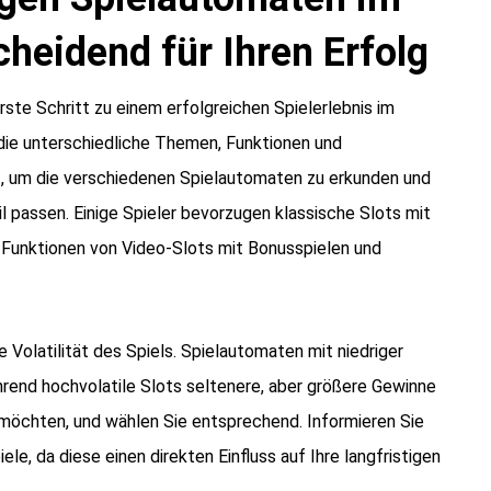
heidend für Ihren Erfolg
rste Schritt zu einem erfolgreichen Spielerlebnis im
 die unterschiedliche Themen, Funktionen und
, um die verschiedenen Spielautomaten zu erkunden und
l passen. Einige Spieler bevorzugen klassische Slots mit
 Funktionen von Video-Slots mit Bonusspielen und
e Volatilität des Spiels. Spielautomaten mit niedriger
ährend hochvolatile Slots seltenere, aber größere Gewinne
 möchten, und wählen Sie entsprechend. Informieren Sie
e, da diese einen direkten Einfluss auf Ihre langfristigen