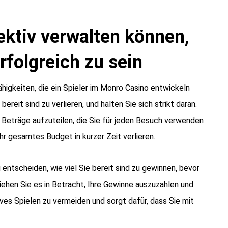
ektiv verwalten können,
folgreich zu sein
igkeiten, die ein Spieler im Monro Casino entwickeln
ereit sind zu verlieren, und halten Sie sich strikt daran.
ere Beträge aufzuteilen, die Sie für jeden Besuch verwenden
r gesamtes Budget in kurzer Zeit verlieren.
u entscheiden, wie viel Sie bereit sind zu gewinnen, bevor
ziehen Sie es in Betracht, Ihre Gewinne auszuzahlen und
ives Spielen zu vermeiden und sorgt dafür, dass Sie mit