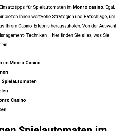
n Einsatztipps für Spielautomaten im
Monro casino
. Egal,
 wir bieten Ihnen wertvolle Strategien und Ratschläge, um
s Ihrem Casino-Erlebnis herauszuholen. Von der Auswahl
-Management-Techniken – hier finden Sie alles, was Sie
ein.
en im Monro Casino
nnen
m Spielautomaten
elen
Monro Casino
ten
igen Spielautomaten im