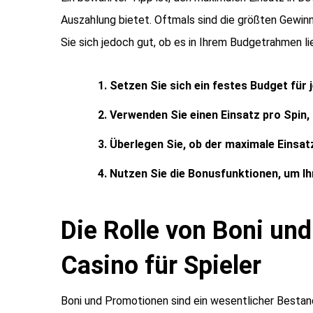
Auszahlung bietet. Oftmals sind die größten Gewin
Sie sich jedoch gut, ob es in Ihrem Budgetrahmen lie
Setzen Sie sich ein festes Budget für 
Verwenden Sie einen Einsatz pro Spin,
Überlegen Sie, ob der maximale Einsatz
Nutzen Sie die Bonusfunktionen, um I
Die Rolle von Boni un
Casino für Spieler
Boni und Promotionen sind ein wesentlicher Bestand