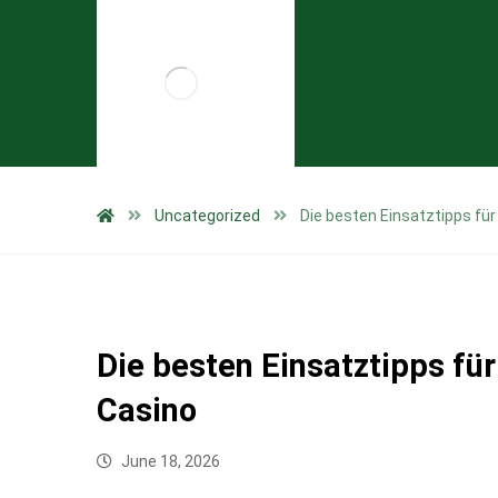
Uncategorized
Die besten Einsatztipps fü
Die besten Einsatztipps f
Casino
June 18, 2026