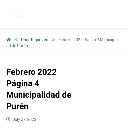
Uncategorized
Febrero 2022 Página 4 Municipalid
ad de Purén
Febrero 2022
Página 4
Municipalidad de
Purén
July 27, 2023