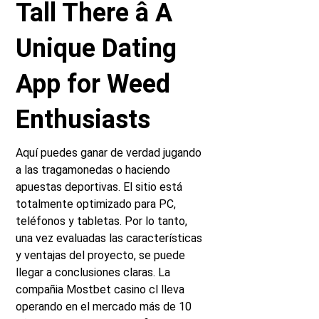
Tall There â A
Unique Dating
App for Weed
Enthusiasts
Aquí puedes ganar de verdad jugando
a las tragamonedas o haciendo
apuestas deportivas. El sitio está
totalmente optimizado para PC,
teléfonos y tabletas. Por lo tanto,
una vez evaluadas las características
y ventajas del proyecto, se puede
llegar a conclusiones claras. La
compañia Mostbet casino cl lleva
operando en el mercado más de 10