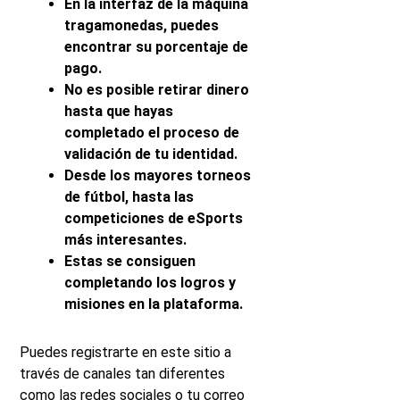
En la interfaz de la máquina
tragamonedas, puedes
encontrar su porcentaje de
pago.
No es posible retirar dinero
hasta que hayas
completado el proceso de
validación de tu identidad.
Desde los mayores torneos
de fútbol, hasta las
competiciones de eSports
más interesantes.
Estas se consiguen
completando los logros y
misiones en la plataforma.
Puedes registrarte en este sitio a
través de canales tan diferentes
como las redes sociales o tu correo