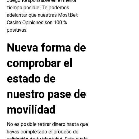
Juego Responsable en el menor
tiempo posible. Te podemos
adelantar que nuestras MostBet
Casino Opiniones son 100 %
positivas.
Nueva forma de
comprobar el
estado de
nuestro pase de
movilidad
No es posible retirar dinero hasta que
hayas completado el proceso de