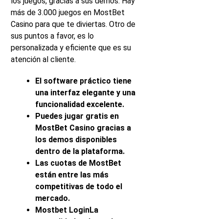
los juegos, gracias a sus demos. Hay
más de 3.000 juegos en MostBet
Casino para que te diviertas. Otro de
sus puntos a favor, es lo
personalizada y eficiente que es su
atención al cliente.
El software práctico tiene
una interfaz elegante y una
funcionalidad excelente.
Puedes jugar gratis en
MostBet Casino gracias a
los demos disponibles
dentro de la plataforma.
Las cuotas de MostBet
están entre las más
competitivas de todo el
mercado.
Mostbet LoginLa