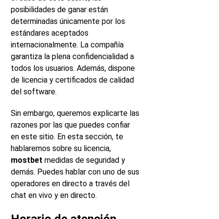
posibilidades de ganar están
determinadas únicamente por los
estándares aceptados
internacionalmente. La compañía
garantiza la plena confidencialidad a
todos los usuarios. Además, dispone
de licencia y certificados de calidad
del software.
Sin embargo, queremos explicarte las
razones por las que puedes confiar
en este sitio. En esta sección, te
hablaremos sobre su licencia,
mostbet
medidas de seguridad y
demás. Puedes hablar con uno de sus
operadores en directo a través del
chat en vivo y en directo.