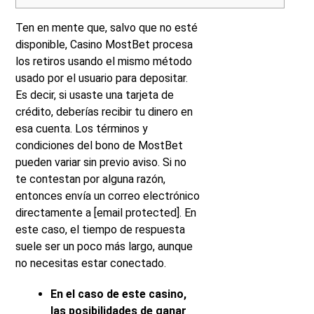
Ten en mente que, salvo que no esté
disponible, Casino MostBet procesa
los retiros usando el mismo método
usado por el usuario para depositar.
Es decir, si usaste una tarjeta de
crédito, deberías recibir tu dinero en
esa cuenta. Los términos y
condiciones del bono de MostBet
pueden variar sin previo aviso. Si no
te contestan por alguna razón,
entonces envía un correo electrónico
directamente a [email protected]. En
este caso, el tiempo de respuesta
suele ser un poco más largo, aunque
no necesitas estar conectado.
En el caso de este casino,
las posibilidades de ganar