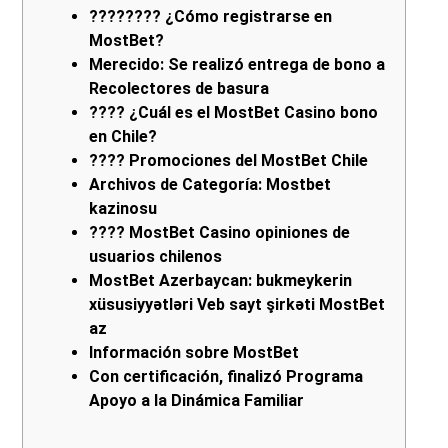
????‍???? ¿Cómo registrarse en
MostBet?
Merecido: Se realizó entrega de bono a
Recolectores de basura
???? ¿Cuál es el MostBet Casino bono
en Chile?
???? Promociones del MostBet Chile
Archivos de Categoría: Mostbet
kazinosu
???? MostBet Casino opiniones de
usuarios chilenos
MostBet Azerbaycan: bukmeykerin
xüsusiyyətləri Veb sayt şirkəti MostBet
az
Información sobre MostBet
Con certificación, finalizó Programa
Apoyo a la Dinámica Familiar