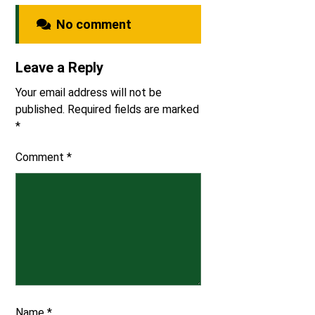
No comment
Leave a Reply
Your email address will not be
published.
Required fields are marked
*
Comment
*
Name
*