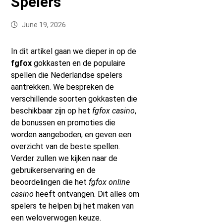
Spelers
June 19, 2026
In dit artikel gaan we dieper in op de
fgfox
gokkasten en de populaire
spellen die Nederlandse spelers
aantrekken. We bespreken de
verschillende soorten gokkasten die
beschikbaar zijn op het
fgfox casino
,
de bonussen en promoties die
worden aangeboden, en geven een
overzicht van de beste spellen.
Verder zullen we kijken naar de
gebruikerservaring en de
beoordelingen die het
fgfox online
casino
heeft ontvangen. Dit alles om
spelers te helpen bij het maken van
een weloverwogen keuze.