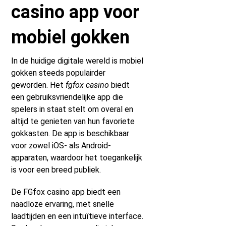
casino app voor
mobiel gokken
In de huidige digitale wereld is mobiel
gokken steeds populairder
geworden. Het
fgfox casino
biedt
een gebruiksvriendelijke app die
spelers in staat stelt om overal en
altijd te genieten van hun favoriete
gokkasten. De app is beschikbaar
voor zowel iOS- als Android-
apparaten, waardoor het toegankelijk
is voor een breed publiek.
De FGfox casino app biedt een
naadloze ervaring, met snelle
laadtijden en een intuïtieve interface.