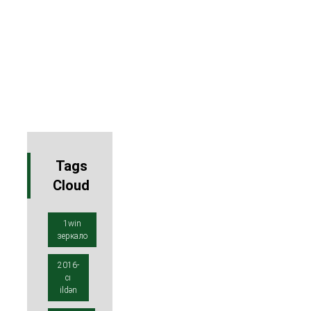
Tags
Cloud
1win
зеркало
2016-
cı
ildən