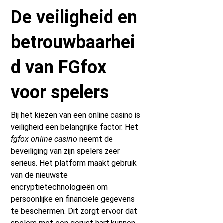
De veiligheid en
betrouwbaarhei
d van FGfox
voor spelers
Bij het kiezen van een online casino is
veiligheid een belangrijke factor. Het
fgfox online casino
neemt de
beveiliging van zijn spelers zeer
serieus. Het platform maakt gebruik
van de nieuwste
encryptietechnologieën om
persoonlijke en financiële gegevens
te beschermen. Dit zorgt ervoor dat
spelers met een gerust hart kunnen