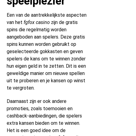
speelplezier
Een van de aantrekkelijkste aspecten
van het
fgfox casino
zijn de gratis
spins die regelmatig worden
aangeboden aan spelers. Deze gratis
spins kunnen worden gebruikt op
geselecteerde gokkasten en geven
spelers de kans om te winnen zonder
hun eigen geld in te zetten. Dit is een
geweldige manier om nieuwe spellen
uit te proberen en je kansen op winst
te vergroten.
Daarnaast zijn er ook andere
promoties, zoals toernooien en
cashback-aanbiedingen, die spelers
extra kansen bieden om te winnen.
Het is een goed idee om de