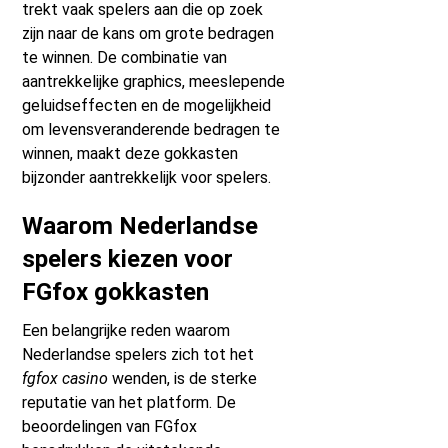
trekt vaak spelers aan die op zoek
zijn naar de kans om grote bedragen
te winnen. De combinatie van
aantrekkelijke graphics, meeslepende
geluidseffecten en de mogelijkheid
om levensveranderende bedragen te
winnen, maakt deze gokkasten
bijzonder aantrekkelijk voor spelers.
Waarom Nederlandse
spelers kiezen voor
FGfox gokkasten
Een belangrijke reden waarom
Nederlandse spelers zich tot het
fgfox casino
wenden, is de sterke
reputatie van het platform. De
beoordelingen van FGfox