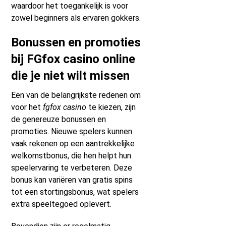
waardoor het toegankelijk is voor
zowel beginners als ervaren gokkers.
Bonussen en promoties
bij FGfox casino online
die je niet wilt missen
Een van de belangrijkste redenen om
voor het
fgfox casino
te kiezen, zijn
de genereuze bonussen en
promoties. Nieuwe spelers kunnen
vaak rekenen op een aantrekkelijke
welkomstbonus, die hen helpt hun
speelervaring te verbeteren. Deze
bonus kan variëren van gratis spins
tot een stortingsbonus, wat spelers
extra speeltegoed oplevert.