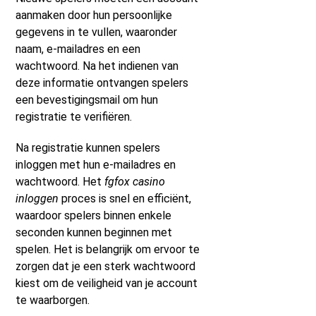
aanmaken door hun persoonlijke
gegevens in te vullen, waaronder
naam, e-mailadres en een
wachtwoord. Na het indienen van
deze informatie ontvangen spelers
een bevestigingsmail om hun
registratie te verifiëren.
Na registratie kunnen spelers
inloggen met hun e-mailadres en
wachtwoord. Het
fgfox casino
inloggen
proces is snel en efficiënt,
waardoor spelers binnen enkele
seconden kunnen beginnen met
spelen. Het is belangrijk om ervoor te
zorgen dat je een sterk wachtwoord
kiest om de veiligheid van je account
te waarborgen.