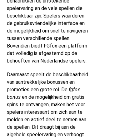
benadrukken de uitstekende
spelervaring en de vele spellen die
beschikbaar zijn. Spelers waarderen
de gebruiksvriendelijke interface en
de mogelijkheid om snel te navigeren
tussen verschillende spellen.
Bovendien biedt FGfox een platform
dat volledig is afgestemd op de
behoeften van Nederlandse spelers.
Daarnaast speelt de beschikbaarheid
van aantrekkelijke bonussen en
promoties een grote rol. De
fgfox
bonus
en de mogelijkheid om gratis
spins te ontvangen, maken het voor
spelers interessant om zich aan te
melden en actief deel te nemen aan
de spellen. Dit draagt bij aan de
algehele speelervaring en verhoogt