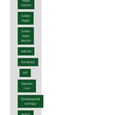
Vegas
Kasyno
Vulkan
Vegas
Vulkan
Vegas
kasyno
website
wordpress
WP
Зеркало
1win
букмекерской
конторы
делать