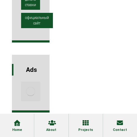
ставки
официальный
сайт
Ads
Home
About
Projects
Contact