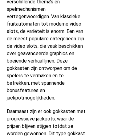
verschillende thema’s en
spelmechanismen
vertegenwoordigen. Van klassieke
fruitautomaten tot moderne video
slots, de variëteit is enorm. Een van
de meest populaire categorieën zijn
de video slots, die vaak beschikken
over geavanceerde graphics en
boeiende verhaallijnen. Deze
gokkasten zijn ontworpen om de
spelers te vermaken en te
betrekken, met spannende
bonusfeatures en
jackpotmogelijkheden.
Daarnaast zijn er ook gokkasten met
progressieve jackpots, waar de
prijzen blijven stijgen totdat ze
worden gewonnen. Dit type gokkast