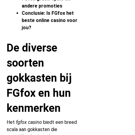
andere promoties
Conclusie: Is FGfox het
beste online casino voor
jou?
De diverse
soorten
gokkasten bij
FGfox en hun
kenmerken
Het
fgfox casino
biedt een breed
scala aan gokkasten die