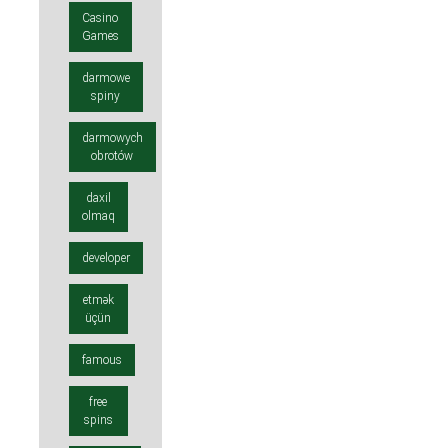
Casino
Games
darmowe
spiny
darmowych
obrotów
daxil
olmaq
developer
etmək
üçün
famous
free
spins