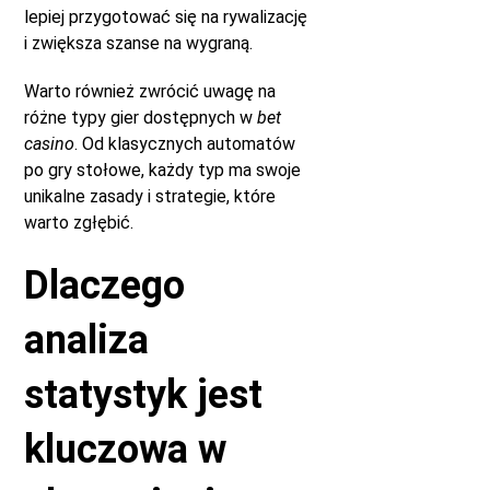
lepiej przygotować się na rywalizację
i zwiększa szanse na wygraną.
Warto również zwrócić uwagę na
różne typy gier dostępnych w
bet
casino
. Od klasycznych automatów
po gry stołowe, każdy typ ma swoje
unikalne zasady i strategie, które
warto zgłębić.
Dlaczego
analiza
statystyk jest
kluczowa w