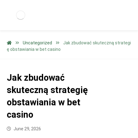
Uncategorized
Jak zbudować skuteczną strategi
ę obstawiania w bet casino
Jak zbudować
skuteczną strategię
obstawiania w bet
casino
June 29, 2026