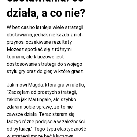
działa, a co nie?
W bet casino istnieje wiele strategii
obstawiania, jednak nie każda z nich
przynosi oczekiwane rezultaty.
Możesz spotkać się z różnymi
teoriami, ale kluczowe jest
dostosowanie strategii do swojego
stylu gry oraz do gier, w które grasz.
Jak mówi Magda, która gra w ruletkę:
“Zaczęłam od prostych strategii,
takich jak Martingale, ale szybko
zdałam sobie sprawę, że to nie
zawsze działa. Teraz staram się
łączyć różne podejścia w zależności
od sytuacji.” Tego typu elastyczność
w strategii może być kluczowa.