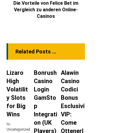
Die Vorteile von Felice Bet im
Vergleich zu anderen Online-
Casinos
Related Posts ...
Lizaro
Bonrush
Alawin
High
Casino
Casino
Volatilit
Login
Codici
y Slots
GamSto
Bonus
for Big
p
Esclusivi
Wins
Integrati
VIP:
on (UK
Come
Uncategorized
Players)
Ottenerl