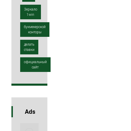
Зеркало
1win
букмекерской
конторы
делать
ставки
официальный
сайт
Ads