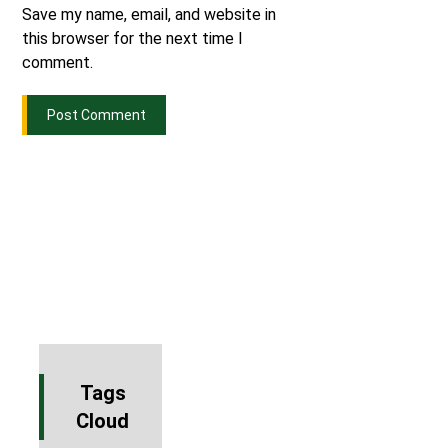
Save my name, email, and website in
this browser for the next time I
comment.
Tags
Cloud