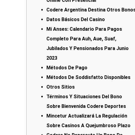
Online Con Presencial
Codere Argentina Destina Otros Bono
Datos Básicos Del Casino
Mi Anses: Calendario Para Pagos
Completo Para Auh, Aue, Suaf,
Jubilados Y Pensionados Para Junio
2023
Métodos De Pago
Métodos De Soddisfatto Disponibles
Otros Sitios
Términos Y Situaciones Del Bono
Sobre Bienvenida Codere Deportes
Mincetur Actualizará La Regulación
Sobre Casinos A Quejumbroso Plazo