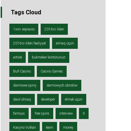
Tags Cloud
1win зеркало
2016-cı ildən
2016-cı ildən fəaliyyət
almaq üçün
article
bukmeker kontorunun
Bull Casino
Casino Games
darmowe spiny
darmowych obrotów
daxil olmaq
developer
etmək üçün
famous
free spins
interview
it
Kasyno Vulkan
learn
money