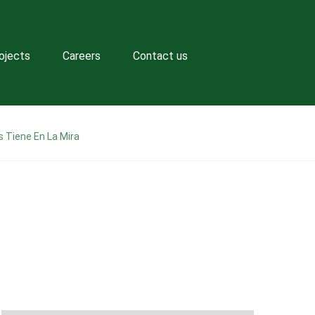
ojects
Careers
Contact us
 Tiene En La Mira