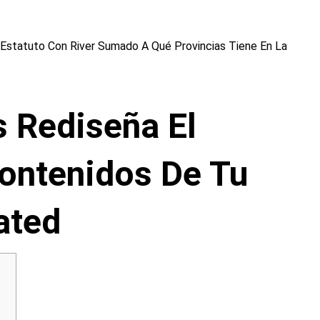
Estatuto Con River Sumado A Qué Provincias Tiene En La
 Rediseña El
ontenidos De Tu
ated