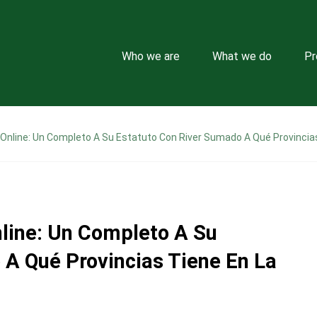
Who we are
What we do
Pr
Online: Un Completo A Su Estatuto Con River Sumado A Qué Provincias
line: Un Completo A Su
 A Qué Provincias Tiene En La