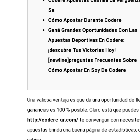
Codere Apuestas Castilla La Vergüenz
Sa
Cómo Apostar Durante Codere
Ganá Grandes Oportunidades Con Las
Apuestas Deportivas En Codere:
¡descubre Tus Victorias Hoy!
[newline]preguntas Frecuentes Sobre
Cómo Apostar En Soy De Codere
Una valiosa ventaja es que da una oportunidad de ll
ganancias es 100 % posible. Claro está que puedes 
http://codere-ar.com/
te convengan con necesites 
apuestas brinda una buena página de estadísticas; 
sabias.