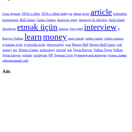
article
1win зеркало
2016-cı ildən
2016-cı ildən fəaliyyət
almaq üçün
bukmeker
kontorunun
Bull Casino
Casino Games
darmowe spiny
darmowych obrotów
daxil olmaq
etmək üçün
interview
developer
famous
free spins
it
learn
money
Kasyno Vulkan
mərc etmək
online casino
online casinos
oynamaq üçün
oyunçular üçün
photography
post
Raging Bull
Raging Bull Casino
real
money
seo
Slottica Casino
technology
tutorial
tuts
Vegas Kasyno
Vulkan Vegas
Vulkan
Vegas kasyno
website
wordpress
WP
Зеркало 1win
букмекерской конторы
делать ставки
официальный сайт
Ads