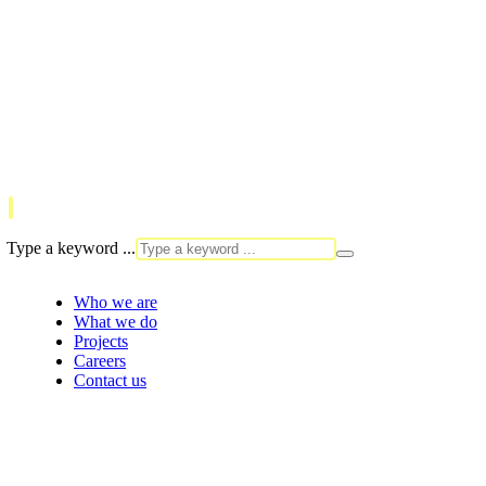
Type a keyword ...
Who we are
What we do
Projects
Careers
Contact us