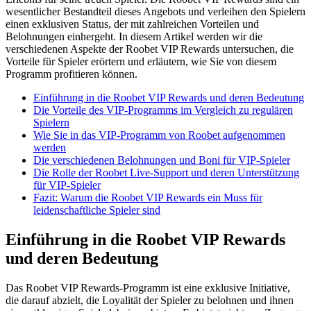
wesentlicher Bestandteil dieses Angebots und verleihen den Spielern
einen exklusiven Status, der mit zahlreichen Vorteilen und
Belohnungen einhergeht. In diesem Artikel werden wir die
verschiedenen Aspekte der Roobet VIP Rewards untersuchen, die
Vorteile für Spieler erörtern und erläutern, wie Sie von diesem
Programm profitieren können.
Einführung in die Roobet VIP Rewards und deren Bedeutung
Die Vorteile des VIP-Programms im Vergleich zu regulären
Spielern
Wie Sie in das VIP-Programm von Roobet aufgenommen
werden
Die verschiedenen Belohnungen und Boni für VIP-Spieler
Die Rolle der Roobet Live-Support und deren Unterstützung
für VIP-Spieler
Fazit: Warum die Roobet VIP Rewards ein Muss für
leidenschaftliche Spieler sind
Einführung in die Roobet VIP Rewards
und deren Bedeutung
Das Roobet VIP Rewards-Programm ist eine exklusive Initiative,
die darauf abzielt, die Loyalität der Spieler zu belohnen und ihnen