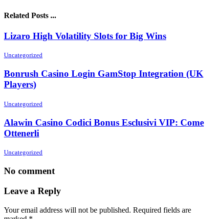
Related Posts ...
Lizaro High Volatility Slots for Big Wins
Uncategorized
Bonrush Casino Login GamStop Integration (UK
Players)
Uncategorized
Alawin Casino Codici Bonus Esclusivi VIP: Come
Ottenerli
Uncategorized
No comment
Leave a Reply
Your email address will not be published.
Required fields are
marked
*